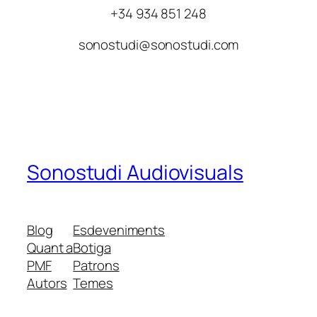
+34 934 851 248
sonostudi@sonostudi.com
Sonostudi Audiovisuals
Blog
Esdeveniments
Quant a
Botiga
PMF
Patrons
Autors
Temes