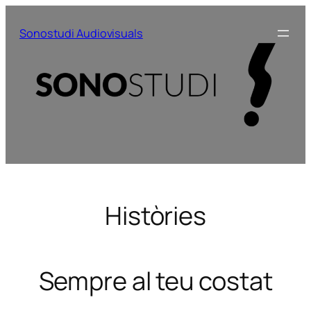
Vés
al
Sonostudi Audiovisuals
contingut
Històries
Sempre al teu costat